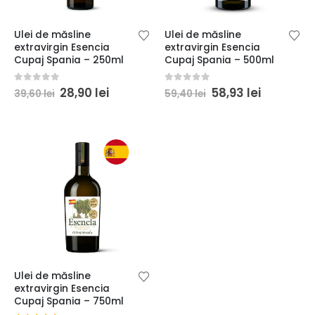
Ulei de măsline
Ulei de măsline
extravirgin Esencia
extravirgin Esencia
Cupaj Spania – 250ml
Cupaj Spania – 500ml
Prețul
Prețul
Prețul
Prețul
0
din 5
0
din 5
28,90
lei
58,93
lei
39,60
lei
59,40
lei
inițial
curent
inițial
curent
a
este:
a
este:
fost:
28,90 lei.
fost:
58,93 lei.
39,60 lei.
59,40 lei.
Ulei de măsline
extravirgin Esencia
Cupaj Spania – 750ml