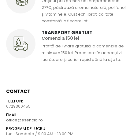
Obținut prin presare la temperaturi sub
27°C, păstrează aroma naturală, polifenolii
și vitaminele. Gust echilibrat, calitate
constantă la fiecare lot.
TRANSPORT GRATUIT
Comenzi ≥ 150 lei
Profită de livrare gratuită la comenzile de
minimum 150 lei. Procesare în aceeași zi
lucrătoare și curier rapid până la ușa ta.
CONTACT
TELEFON:
0729360455
EMAIL:
office@esencia.ro
PROGRAM DE LUCRU:
Luni-Sambata / 9:00 AM - 18:00 PM