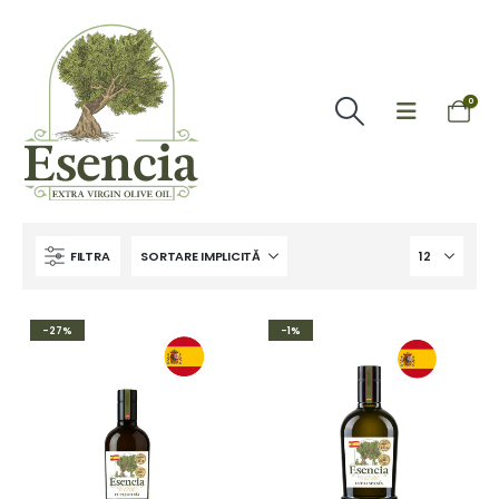
0
FILTRA
-27%
-1%