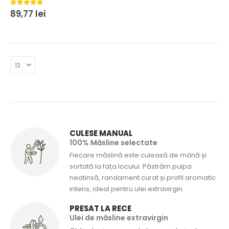
5.00
din 5
89,77
lei
CULESE MANUAL
100% Măsline selectate
Fiecare măslină este culeasă de mână și
sortată la fața locului. Păstrăm pulpa
neatinsă, randament curat și profil aromatic
intens, ideal pentru ulei extravirgin.
PRESAT LA RECE
Ulei de măsline extravirgin