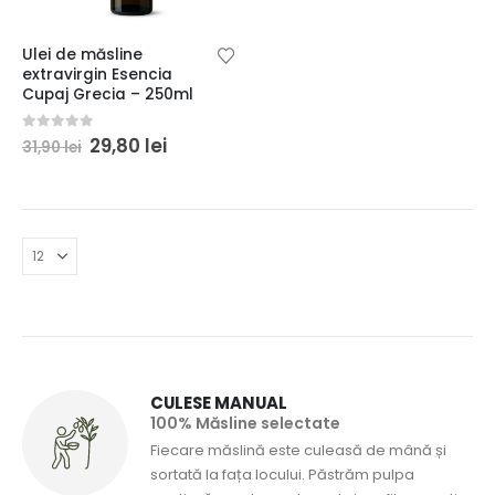
Ulei de măsline
extravirgin Esencia
Cupaj Grecia – 250ml
Prețul
Prețul
0
din 5
29,80
lei
31,90
lei
inițial
curent
a
este:
fost:
29,80 lei.
31,90 lei.
CULESE MANUAL
100% Măsline selectate
Fiecare măslină este culeasă de mână și
sortată la fața locului. Păstrăm pulpa