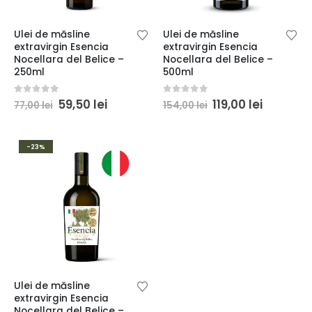
Ulei de măsline
Ulei de măsline
extravirgin Esencia
extravirgin Esencia
Nocellara del Belice –
Nocellara del Belice –
250ml
500ml
Prețul
Prețul
Prețul
Prețul
0
din 5
0
din 5
59,50
lei
119,00
lei
77,00
lei
154,00
lei
inițial
curent
inițial
curent
a
este:
a
este:
fost:
59,50 lei.
fost:
119,00 lei
77,00 lei.
154,00 lei.
-23%
Ulei de măsline
extravirgin Esencia
Nocellara del Belice –