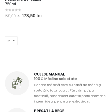
750ml
Prețul
Prețul
0
din 5
178,50
lei
231,00
lei
inițial
curent
a
este:
fost:
178,50 lei.
231,00 lei.
CULESE MANUAL
100% Măsline selectate
Fiecare măslină este culeasă de mână și
sortată la fața locului. Păstrăm pulpa
neatinsă, randament curat și profil aromatic
intens, ideal pentru ulei extravirgin.
PRESAT LA RECE