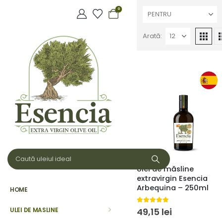
0
PENTRU
Arată:
Ulei de măsline
extravirgin Esencia
Arbequina – 250ml
HOME
5.00
din 5
ULEI DE MASLINE
49,15
lei