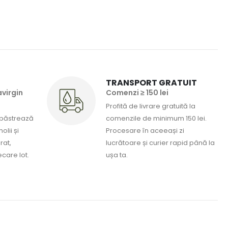
TRANSPORT GRATUIT
avirgin
Comenzi ≥ 150 lei
Profită de livrare gratuită la
 păstrează
comenzile de minimum 150 lei.
lii și
Procesare în aceeași zi
rat,
lucrătoare și curier rapid până la
ecare lot.
ușa ta.