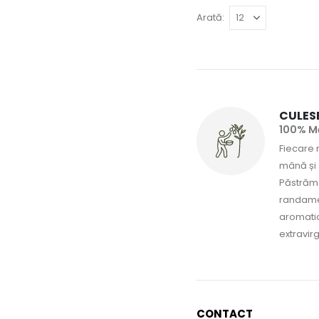
Arată:
CULES
100% Mă
Fiecare 
mână și s
Păstrăm 
randamen
aromatic
extravirg
CONTACT