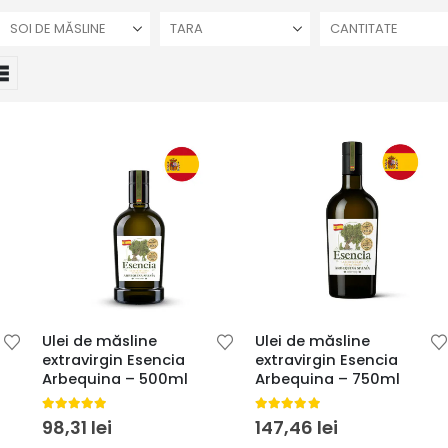
SOI DE MĂSLINE
TARA
CANTITATE
Ulei de măsline
Ulei de măsline
extravirgin Esencia
extravirgin Esencia
Arbequina – 500ml
Arbequina – 750ml
5.00
din 5
5.00
din 5
98,31
lei
147,46
lei