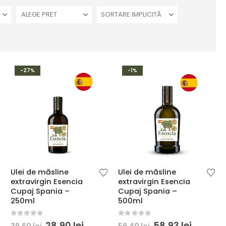
ALEGE PRET
-27%
-1%
Ulei de măsline
Ulei de măsline
extravirgin Esencia
extravirgin Esencia
Cupaj Spania –
Cupaj Spania –
250ml
500ml
0
din 5
0
din 5
Prețul
Prețul
Prețul
Prețul
28,90
lei
58,93
lei
39,60
lei
59,40
lei