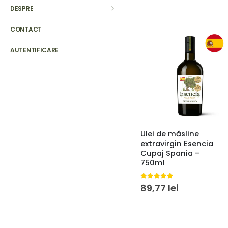
DESPRE
CONTACT
AUTENTIFICARE
Ulei de măsline
extravirgin Esencia
Cupaj Spania –
750ml
5.00
din 5
89,77
lei