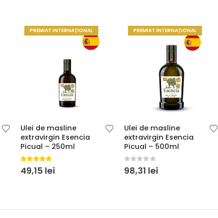
PREMIAT INTERNAȚIONAL
PREMIAT INTERNAȚIONAL
Ulei de masline
Ulei de masline
extravirgin Esencia
extravirgin Esencia
Picual – 250ml
Picual – 500ml
5.00
din 5
0
din 5
49,15
lei
98,31
lei