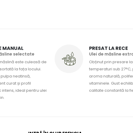
E MANUAL
PRESAT LA RECE
sline selectate
Ulei de măsline extr
măslină este culeasă de
Obținut prin presare la
ortată la fața locului.
temperaturi sub 27°C,
pulpa neatinsă,
aroma naturală, polifeno
t curat și profil
vitaminele. Gust echilib
 intens, ideal pentru ulei
calitate constantă la fi
in.