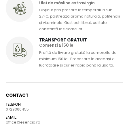
Ulei de măsline extravirgin
Obținut prin presare la temperaturi sub
27°C, păstrează aroma naturală, polifenolii
și vitaminele. Gust echilibrat, calitate
constantă la fiecare lot.
TRANSPORT GRATUIT
Comenzi ≥ 150 lei
Profită de livrare gratuită la comenzile de
minimum 150 lei. Procesare în aceeași zi
lucrătoare și curier rapid până la ușa ta.
CONTACT
TELEFON:
0729360455
EMAIL:
office@esencia.ro