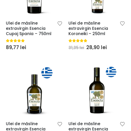
Ulei de măsline
Ulei de măsline
extravirgin Esencia
extravirgin Esencia
Cupaj Spania – 750ml
Koroneiki – 250ml
Prețul
Prețul
5.00
din 5
5.00
din 5
89,77
lei
28,90
lei
31,35
lei
inițial
curent
a
este:
fost:
28,90 lei.
31,35 lei.
Ulei de măsline
Ulei de măsline
extravirgin Esencia
extravirgin Esencia