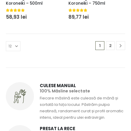
Koroneiki – 500ml
Koroneiki – 750ml
5.00
din 5
5.00
din 5
58,93
lei
89,77
lei
1
2
CULESE MANUAL
100% Măsline selectate
Fiecare măslină este culeasă de mână și
sortată la fața locului. Păstrăm pulpa
neatinsă, randament curat și profil aromatic
intens, ideal pentru ulei extravirgin.
PRESAT LA RECE