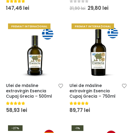
Prețul
Prețul
5.00
din 5
0
din 5
147,46
lei
29,80
lei
31,90
lei
inițial
curent
a
este:
fost:
29,80 lei.
31,90 lei.
PREMIAT INTERNAȚIONAL
PREMIAT INTERNAȚIONAL
Ulei de măsline
Ulei de măsline
extravirgin Esencia
extravirgin Esencia
Cupaj Grecia – 500ml
Cupaj Grecia – 750ml
5.00
din 5
5.00
din 5
58,93
lei
89,77
lei
-27%
-1%