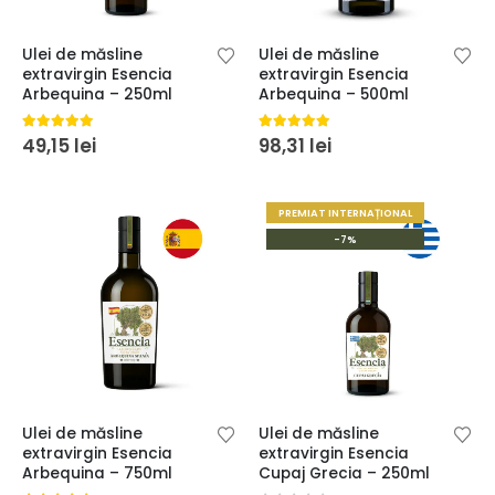
Ulei de măsline
Ulei de măsline
extravirgin Esencia
extravirgin Esencia
Arbequina – 250ml
Arbequina – 500ml
5.00
din 5
5.00
din 5
49,15
lei
98,31
lei
PREMIAT INTERNAȚIONAL
-7%
Ulei de măsline
Ulei de măsline
extravirgin Esencia
extravirgin Esencia
Arbequina – 750ml
Cupaj Grecia – 250ml