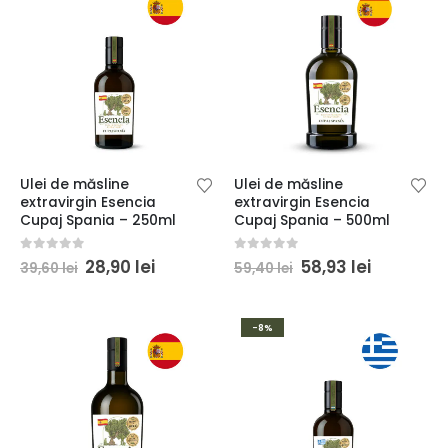
Ulei de măsline
Ulei de măsline
extravirgin Esencia
extravirgin Esencia
Cupaj Spania – 250ml
Cupaj Spania – 500ml
Prețul
Prețul
Prețul
Prețul
0
din 5
0
din 5
28,90
lei
58,93
lei
39,60
lei
59,40
lei
inițial
curent
inițial
curent
a
este:
a
este:
fost:
28,90 lei.
fost:
58,93 lei.
39,60 lei.
59,40 lei.
-8%